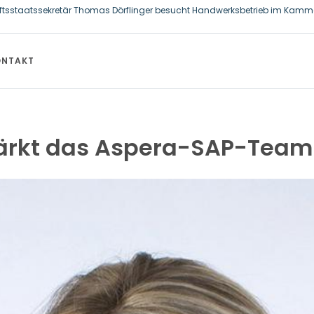
acht Spaß oder krank
allzahnbürste für Hund und Katze – Tipps zur erfolgreichen Eingewöhnung
ftsstaatssekretär Thomas Dörflinger besucht Handwerksbetrieb im Kamme
ONTAKT
ärkt das Aspera-SAP-Team