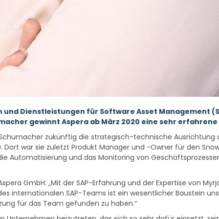
n und Dienstleistungen für Software Asset Management (S
humacher gewinnt Aspera ab März 2020 eine sehr erfahren
ja Schumacher zukünftig die strategisch-technische Ausrichtun
rt war sie zuletzt Produkt Manager und -Owner für den Snow 
 Automatisierung und das Monitoring von Geschäftsprozessen f
 Aspera GmbH: „Mit der SAP-Erfahrung und der Expertise von My
 internationalen SAP-Teams ist ein wesentlicher Baustein uns
nzung für das Team gefunden zu haben.“
nem Unternehmen beizutreten, das sich so sehr dafür einsetzt, 