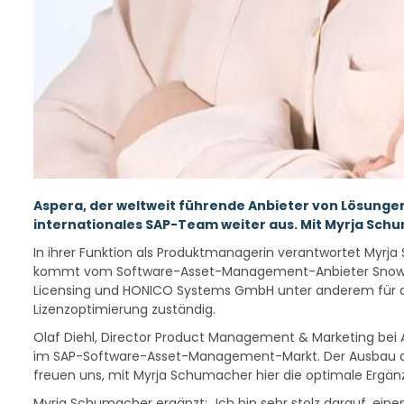
Aspera, der weltweit führende Anbieter von Lösunge
internationales SAP-Team weiter aus. Mit Myrja Sc
In ihrer Funktion als Produktmanagerin verantwortet Myr
kommt vom Software-Asset-Management-Anbieter Snow. Do
Licensing und HONICO Systems GmbH unter anderem für die
Lizenzoptimierung zuständig.
Olaf Diehl, Director Product Management & Marketing bei
im SAP-Software-Asset-Management-Markt. Der Ausbau des
freuen uns, mit Myrja Schumacher hier die optimale Ergä
Myrja Schumacher ergänzt: „Ich bin sehr stolz darauf, ei