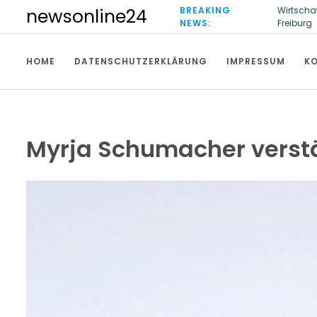
S
BREAKING
Arbeit m
newsonline24
k
NEWS:
Ultrasch
i
Wirtscha
p
Freiburg
HOME
DATENSCHUTZERKLÄRUNG
IMPRESSUM
K
t
o
c
o
n
t
Myrja Schumacher verst
e
n
t