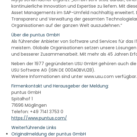
kontinuierliche Innovation und Expertise zu liefern. Mit di
Asset Managements im SAP-Umfeld nachhaltig erweitert. Di
Transparenz und Verwaltung der gesamten Technologieland
Organisationen auf der ganzen Welt auszudehnen.“
Über die puntus GmbH
Als führender Anbieter von Software und Services für da
meistern. Globale Organisationen setzen unsere Lösungen e
und besserer Zusammenarbeit. Mit mehr als 45 Jahren Erf
Neben der 1977 gegründeten USU GmbH gehören auch die To
USU Software AG (ISIN DE 000A0BVU28).
Weitere Informationen sind unter www.usu.com verfügbar.
Firmenkontakt und Herausgeber der Meldung:
puntus GmbH
Spitalhof 1
71696 Möglingen
Telefon: +49 7141 3753 0
https://www.puntus.com/
Weiterführende Links
Originalmeldung der puntus GmbH