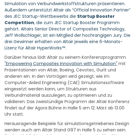
Simulation von Verbundwerkstoffstrukturen präsentieren.
Außerdem unterstützt Altair als “Official Innovation Partner”
des JEC Startup-Wettbewerbs die
Startup Booster
Competition
, die zum
JEC Startup Booster
Programm
gehört. Altairs Senior Director of Composites Technology,
Jeff Wollschlager, ist ein Mitglied der hochrangigen Jury. Die
drei Gewinner erhalten von Altair jeweils eine 6-Monats-
Lizenz für Altair HyperWorks™.
Darüber hinaus lädt Altair zu seinem Konferenzprogramm
"Empowering Composites Innovation with Simulation"
mit
Präsentationen von Altair, Boeing, Cevotec, Gurit und
anderen ein. In den Vorträgen wird gezeigt, wie im
Computer-Aided Engineering (CAE) Simulationssoftware
eingesetzt werden kann, um Strukturen aus
Verbundmaterial auszulegen, zu optimieren und zu
validieren. Das zweistündige Programm der Altair Konferenz
findet auf der Agora Bühne in Halle 5 am 12. März ab 13.00
Uhr statt.
Herausragende Beispiele für simulationsgetriebenes Design
werden auch am Altair Stand G97 in Halle 5 zu sehen sein.