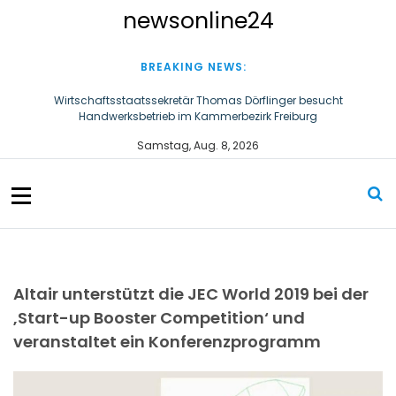
S
newsonline24
k
i
p
BREAKING NEWS:
t
o
Wirtschaftsstaatssekretär Thomas Dörflinger besucht
Handwerksbetrieb im Kammerbezirk Freiburg
c
o
Ultraschallzahnbürste für Hund und Katze – Tipps zur erfolgreichen
Samstag, Aug. 8, 2026
n
Eingewöhnung
t
e
n
t
Altair unterstützt die JEC World 2019 bei der
‚Start-up Booster Competition‘ und
veranstaltet ein Konferenzprogramm